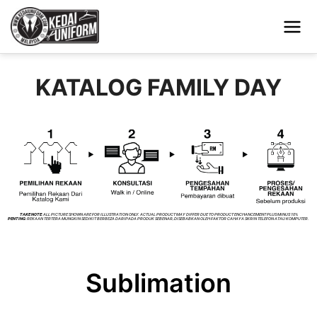
KATALOG FAMILY DAY
TAKE NOTE
: ALL PICTURE SHOWN ARE FOR ILLUSTRATION ONLY. ACTUAL PRODUCT MAY DIFFER DUE TO PRODUCT ENCHANCEMENT PLUS MINUS 10%
PENTING
: REKAAN TERTERA MUNGKIN SEDIKIT BERBEZA DARIPADA PRODUK SEBENAR, DISEBABKAN OLEH FAKTOR CAHAYA SKRIN TELEFON ATAU KOMPUTER.
Sublimation