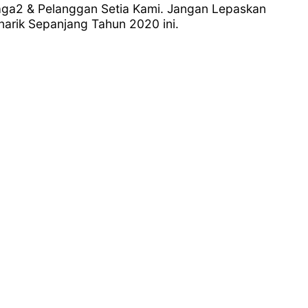
aga2 & Pelanggan Setia Kami. Jangan Lepaskan
arik Sepanjang Tahun 2020 ini.
n & Sebut Harga
735 8412
 / Whatsapp