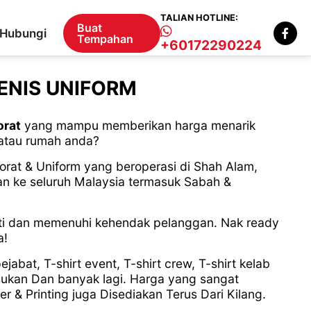
TALIAN HOTLINE:
Buat
Hubungi
Tempahan
+60172290224
ENIS UNIFORM
orat
yang mampu memberikan harga menarik
 atau rumah anda?
rat & Uniform yang beroperasi di Shah Alam,
n ke seluruh Malaysia termasuk Sabah &
iti dan memenuhi kehendak pelanggan. Nak ready
a!
bat, T-shirt event, T-shirt crew, T-shirt kelab
b sukan Dan banyak lagi. Harga yang sangat
 & Printing juga Disediakan Terus Dari Kilang.