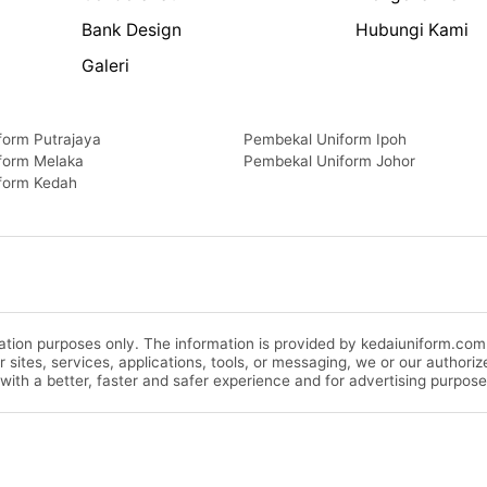
Bank Design
Hubungi Kami
Galeri
form Putrajaya
Pembekal Uniform Ipoh
form Melaka
Pembekal Uniform Johor
form Kedah
rmation purposes only. The information is provided by kedaiuniform.co
ur sites, services, applications, tools, or messaging, we or our autho
 with a better, faster and safer experience and for advertising purpose