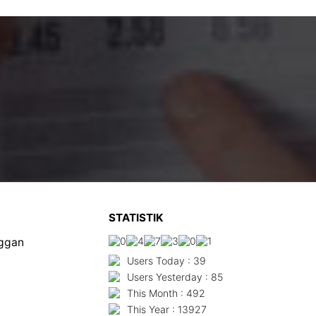
STATISTIK
nggan
Users Today : 39
Users Yesterday : 85
This Month : 492
This Year : 13927