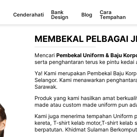
Bank
Cara
Cenderahati
Blog
Design
Tempahan
MEMBEKAL PELBAGAI J
Mencari
Pembekal Uniform & Baju Korp
serta penghantaran terus ke pintu kedai
Ya! Kami merupakan Pembekal Baju Korpo
Selangor. Kami menawarkan penghantara
Sarawak.
Produk yang kami hasilkan amat berkual
made atau custom made uniform pun ad
Kami juga menerima tempahan Uniform peja
kereta, T-shirt kelab motor,T-shirt kela
berpatutan. Khidmat Sulaman Berkomputer